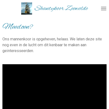
Ga
Shantykoor Zeewolde
direct
naar
de
Meedoen?
hoofdinhoud
Ons mannenkoor is opgeheven, helaas. We laten deze site
nog even in de lucht om dit kenbaar te maken aan
geïnteresseerden.