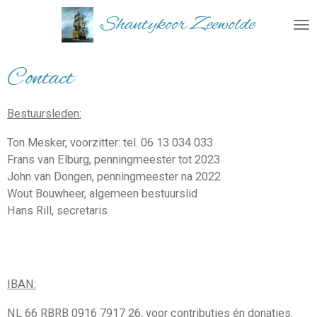
Ga
Shantykoor Zeewolde
direct
naar
de
Contact
hoofdinhoud
Bestuursleden:
Ton Mesker, voorzitter: tel. 06 13 034 033
Frans van Elburg, penningmeester tot 2023
John van Dongen, penningmeester na 2022
Wout Bouwheer, algemeen bestuurslid
Hans Rill, secretaris
IBAN:
NL 66 RBRB 0916 7917 26, voor contributies én donaties.