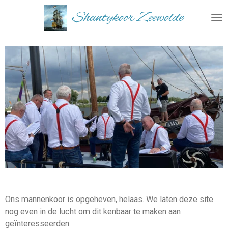
Ga
Shantykoor Zeewolde
direct
naar
de
hoofdinhoud
Ons mannenkoor is opgeheven, helaas. We laten deze site
nog even in de lucht om dit kenbaar te maken aan
geïnteresseerden.